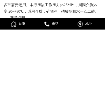
多重需要选用。本液压缸工作压力p≤25MPa，周围介质温
度-20~+80℃，适用介质：矿物油、磷酸酯和水一乙二醇。
型号说明
首页
电话
地址
液压缸是将液压能转变为机械能的、做直线往复运动
（或摆动运动）的液压履行元件。它结构简略、工作可靠。
用它来完成往复运动时，可免除减速设备，并且没有传动间
隙，运动平稳，因此在各种机械的液压系统中得到广泛应
用。液压缸输出力和活塞有效面积及其两头的压差成正比；