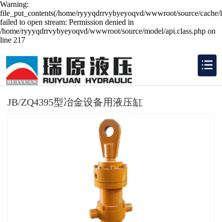
Warning:
file_put_contents(/home/ryyyqdrrvybyeyoqvd/wwwroot/source/cache/l
failed to open stream: Permission denied in
/home/ryyyqdrrvybyeyoqvd/wwwroot/source/model/api.class.php on
line 217
JB/ZQ4395型冶金设备用液压缸