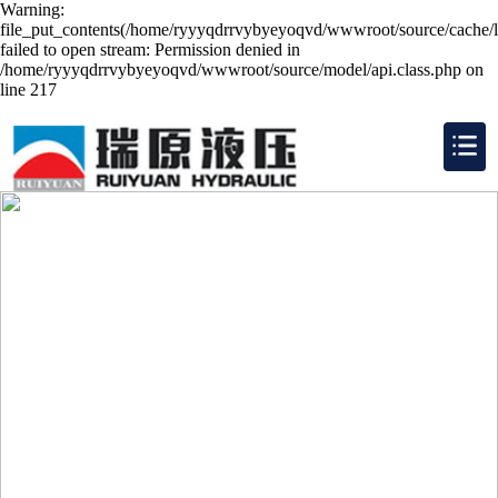
Warning:
file_put_contents(/home/ryyyqdrrvybyeyoqvd/wwwroot/source/cache/l
failed to open stream: Permission denied in
/home/ryyyqdrrvybyeyoqvd/wwwroot/source/model/api.class.php on
line 217